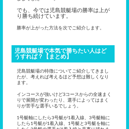
でも、今では児島競艇場の勝率は上が
り勝ち続けています。
勝率が上がった方法を次でご紹介します。
児島競艇場で本気で勝ちたい人はど
うすれば？【まとめ】
児島競艇場の特徴についてご紹介してきまし
たが、考えれば考えるほど予想は難しくなり
ます。
インコースが強いけど3コースからの全速まく
りで展開が変わったり、選手によってはまく
りが苦手な選手いるでしょう。
1号艇軸にしたら3号艇が1着入線、3号艇軸に
したら1号艇が1着入線、1号艇と3号艇を軸に