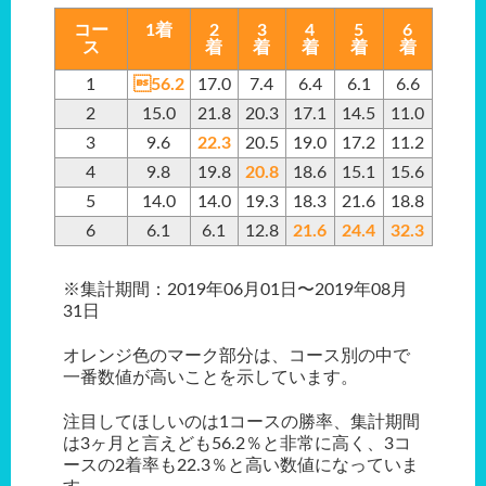
コー
1着
2
3
4
5
6
ス
着
着
着
着
着
1
56.2
17.0
7.4
6.4
6.1
6.6
2
15.0
21.8
20.3
17.1
14.5
11.0
3
9.6
22.3
20.5
19.0
17.2
11.2
4
9.8
19.8
20.8
18.6
15.1
15.6
5
14.0
14.0
19.3
18.3
21.6
18.8
6
6.1
6.1
12.8
21.6
24.4
32.3
※集計期間：2019年06月01日〜2019年08月
31日
オレンジ色のマーク部分は、コース別の中で
一番数値が高いことを示しています。
注目してほしいのは1コースの勝率、集計期間
は3ヶ月と言えども56.2％と非常に高く、3コ
ースの2着率も22.3％と高い数値になっていま