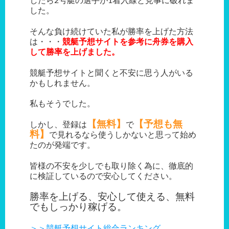
したら2号艇の選手が1着入線と見事に破れま
した。
そんな負け続けていた私が勝率を上げた方法
は・・・
競艇予想サイトを参考に舟券を購入
して勝率を上げました。
競艇予想サイトと聞くと不安に思う人がいる
かもしれません。
私もそうでした。
【無料】
【
予想も無
しかし、登録は
で
料
】
で見れるなら使うしかないと思って始め
たのが発端です。
皆様の不安を少しでも取り除く為に、徹底的
に検証しているので安心してください。
勝率を上げる、安心して使える、無料
でもしっかり稼げる。
＞＞競艇予想サイト総合ランキング