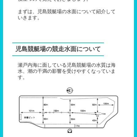
まずは、児島競艇場の水面について紹介して
いきます。
児島競艇場の競走水面について
瀬戸内海に面している児島競艇場の水質は海
水、潮の干満の影響を受けやすくなっていま
す。