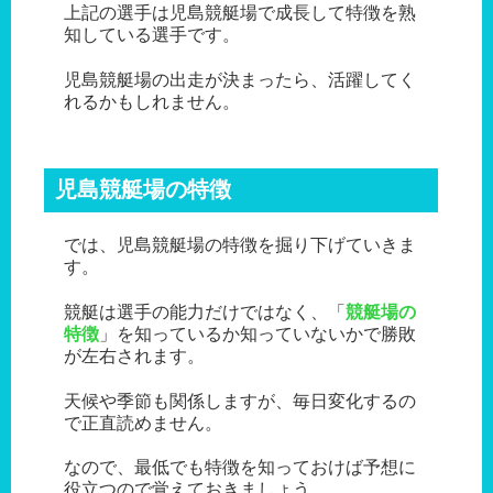
上記の選手は児島競艇場で成長して特徴を熟
知している選手です。
児島競艇場の出走が決まったら、活躍してく
れるかもしれません。
児島競艇場の特徴
では、児島競艇場の特徴を掘り下げていきま
す。
競艇は選手の能力だけではなく、「
競艇場の
特徴
」を知っているか知っていないかで勝敗
が左右されます。
天候や季節も関係しますが、毎日変化するの
で正直読めません。
なので、最低でも特徴を知っておけば予想に
役立つので覚えておきましょう。