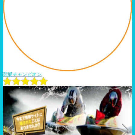
競艇チャンピオン