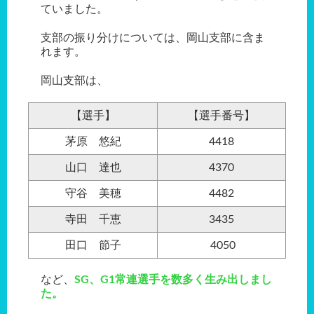
ていました。
支部の振り分けについては、岡山支部に含ま
れます。
岡山支部は、
【選手】
【選手番号】
茅原 悠紀
4418
山口 達也
4370
守谷 美穂
4482
寺田 千恵
3435
田口 節子
4050
など、
SG、G1常連選手を数多く生み出しまし
た。