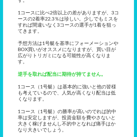
す。
1コースに比べ2倍以上の差がありますが、3コ
ースの2着率22.3％は珍しい。少しでもミスを
すれば間違いなく3コースの選手が1着を狙っ
てきます。
予想方法は1号艇を基準にフォーメーションや
BOX買いがオススメになりますが、買い目が
広がりトリガミになる可能性が高くなりま
す。
逆手を取れば配当に期待が持てません。
1コース（1号艇）は基本的に強いと他の皆様
も考えているので、人気が高くなり配当は低
くなります。
1コース（1号艇）の勝率が高いのでれば的中
率は安定しますが、投資金額を費やさないと
大きく稼げませんし不的中となれば痛手はか
なり大きいでしょう。