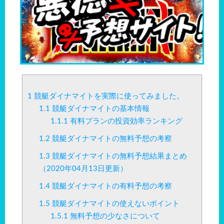
1
競艇ダイナマイトを実際に使ってみました。
1.1
競艇ダイナマイトの基本情報
1.1.1
有料プランの投資効率ランキング
1.2
競艇ダイナマイトの無料予想の考察
1.3
競艇ダイナマイトの無料予想結果まとめ
（2020年04月13日更新）
1.4
競艇ダイナマイトの有料予想の考察
1.5
競艇ダイナマイトの使えないポイント
1.5.1
無料予想の少なさについて