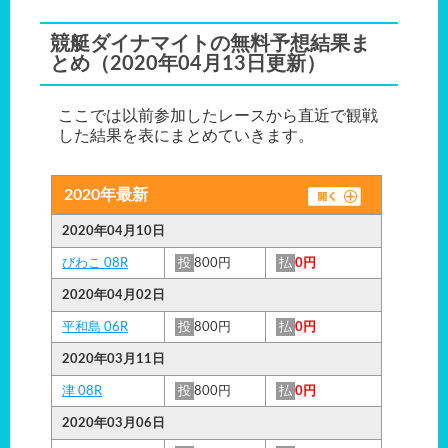
第二ターンマークを迎え、先頭から変わら
競艇ダイナマイトの無料予想結果ま
ず笠選手、岩永選手と旋回しました。
とめ（2020年04月13日更新）
注目の3番手争い、インコースから先に旋
回した前田選手が、1艇身ほど差をつけて3
ここでは以前参加したレースから直近で観戦
番手争いから抜け出します。
した結果を表にまとめていきます。
2周目第一ターンマーク、上位2艇は変わら
2020年最新
ず。次いで前田選手が旋回しますが少し膨
らんでしまい減速。
2020年04月10日
片山選手が内を差しバックストレッチへ、
びわこ 08R
投
800円
払
0円
再び3番手争いとなります。
2020年04月02日
バックストレッチでは前田選手がモーター
平和島 06R
投
800円
払
0円
の伸びを活かしてリードをつくり、再び3
番手を奪取します。
2020年03月11日
津 08R
投
800円
払
0円
最終周回に入り順位変わらず、笠選手、岩
永選手、前田選手の順で決着しました。
2020年03月06日