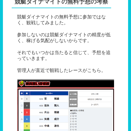
競艇ダイナマイトの無料予想の考察
競艇ダイナマイトの無料予想に参加ではな
く、観戦してみました。
参加しないのは競艇ダイナマイトの精度が低
く、稼げる気配がしないからです。
それでもいつかは当たると信じて、予想を追
っていきます。
管理人が直近で観戦したレースがこちら。