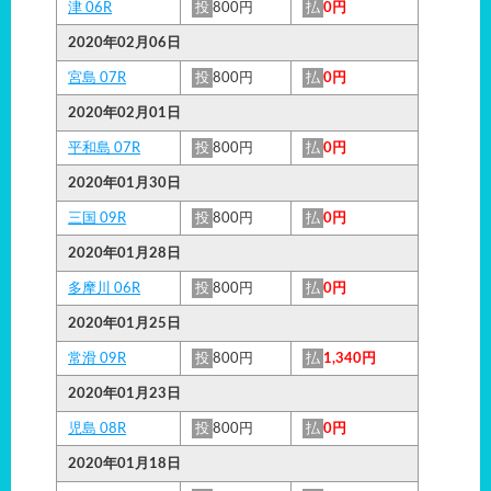
津 06R
投
800円
払
0円
2020年02月06日
宮島 07R
投
800円
払
0円
2020年02月01日
平和島 07R
投
800円
払
0円
2020年01月30日
三国 09R
投
800円
払
0円
2020年01月28日
多摩川 06R
投
800円
払
0円
2020年01月25日
常滑 09R
投
800円
払
1,340円
2020年01月23日
児島 08R
投
800円
払
0円
2020年01月18日