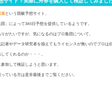
想サイト？実際に舟券を購入して検証してみまし
艇道
という競艇予想サイト。
団」によって365日予想を提供しているようです。
ありがたいですが、気になるのはプロ集団について。
元記者やデータ研究者を揃えてもライセンスが無いのでプロは
供してくれるのか・・・。
に参加して検証しようと思います。
思っている方は是非最後までご覧ください。