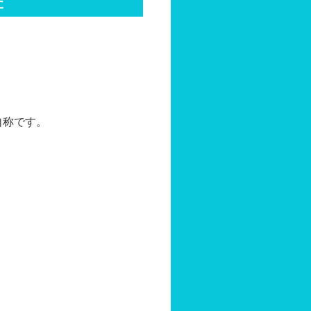
た
自称です。