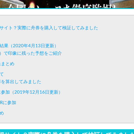
サイト？実際に舟券を購入して検証してみました
果（2020年4月13日更新）
）で印象に残った予想をご紹介
果まとめ
て
率を算出してみました
加（2019年12月16日更新）
1Rに参加
め