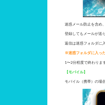
迷惑メール防止を含め、
登録してもメールが送
返信は迷惑フォルダに入
※迷惑フォルダに入っ
1〜2分程度で終わりま
【モバイル】
モバイル（携帯）の場